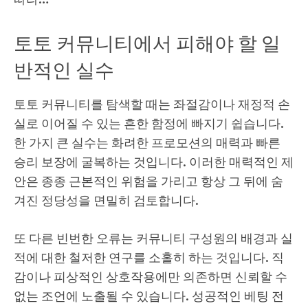
토토 커뮤니티에서 피해야 할 일
반적인 실수
토토 커뮤니티를 탐색할 때는 좌절감이나 재정적 손
실로 이어질 수 있는 흔한 함정에 빠지기 쉽습니다.
한 가지 큰 실수는 화려한 프로모션의 매력과 빠른
승리 보장에 굴복하는 것입니다. 이러한 매력적인 제
안은 종종 근본적인 위험을 가리고 항상 그 뒤에 숨
겨진 정당성을 면밀히 검토합니다.
또 다른 빈번한 오류는 커뮤니티 구성원의 배경과 실
적에 대한 철저한 연구를 소홀히 하는 것입니다. 직
감이나 피상적인 상호작용에만 의존하면 신뢰할 수
없는 조언에 노출될 수 있습니다. 성공적인 베팅 전