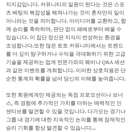
지지감입니다. 커뮤니티의 일원이 된다는 것은 스포
츠 베팅의 복잡성을 헤쳐나가는 것이 혼자만의 일이
아니라는 것을 의미합니다. 아이디어를 교환하고, 함
께 승리를 축하하며, 판단 없이 패배로부터 배울 수
있습니다. 이 집단 정신은 지식이 번성하는 환경을
조성합니다.또한 많은 토토 커뮤니티에서는 트렌드
를 더 깊이 탐구하거나 수익을 극대화하기 위한 고급
기술을 제공하는 업계 전문가와의 웨비나 Q&A 세션
과 같은 이벤트를 개최합니다. 이러한 상호작용은 단
순한 통계와 확률을 넘어 당신의 이해를 높여줍니다.
또한 회원에게만 제공되는 독점 프로모션이나 보너
스, 즉 경험에 추가적인 가치를 더하는 매력적인 인
센티브를 발견할 수 있을 것입니다. 다가오는 경기나
그룹 내 경기에 대한 지속적인 논의를 통해 잠재적인
승리 기회를 항상 발견할 수 있습니다…