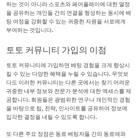
하는 것이 아니라 스포츠와 페어플레이에 대한 열정
을 공유하는 개인들 간의 연결을 형성하는 동시에 베
팅 여정을 강화할 수 있는 귀중한 자원을 서로에게
부여하는 것입니다.
토토 커뮤니티 가입의 이점
토토 커뮤니티에 가입하면 베팅 경험을 크게 향상시
킬 수 있는 다양한 혜택을 누릴 수 있습니다. 무엇보
다도 이러한 커뮤니티는 다른 곳에서는 찾기 어려운
귀중한 내부 정보와 전문가 분석에 대한 액세스를 제
공합니다. 회원들은 광범위한 연구나 개인적인 경험
을 바탕으로 팁, 전략, 인사이트를 공유하여 정보에
입각한 결정을 내릴 수 있도록 합니다.
또 다른 주요 장점은 동료 베팅자들 간의 동료애와