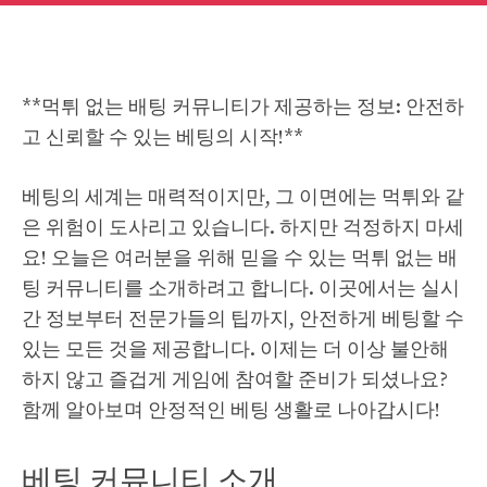
**먹튀 없는 배팅 커뮤니티가 제공하는 정보: 안전하
고 신뢰할 수 있는 베팅의 시작!**
베팅의 세계는 매력적이지만, 그 이면에는 먹튀와 같
은 위험이 도사리고 있습니다. 하지만 걱정하지 마세
요! 오늘은 여러분을 위해 믿을 수 있는 먹튀 없는 배
팅 커뮤니티를 소개하려고 합니다. 이곳에서는 실시
간 정보부터 전문가들의 팁까지, 안전하게 베팅할 수
있는 모든 것을 제공합니다. 이제는 더 이상 불안해
하지 않고 즐겁게 게임에 참여할 준비가 되셨나요?
함께 알아보며 안정적인 베팅 생활로 나아갑시다!
베팅 커뮤니티 소개