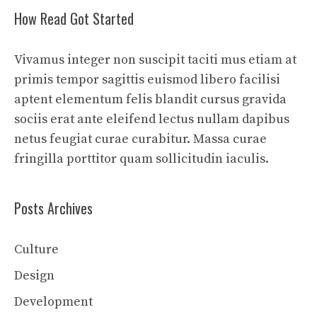
How Read Got Started
Vivamus integer non suscipit taciti mus etiam at
primis tempor sagittis euismod libero facilisi
aptent elementum felis blandit cursus gravida
sociis erat ante eleifend lectus nullam dapibus
netus feugiat curae curabitur. Massa curae
fringilla porttitor quam sollicitudin iaculis.
Posts Archives
Culture
Design
Development