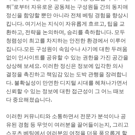
튀”로부터 자유로운 공동체는 구성원들 간의 동지애
정신을 함양할 뿐만 아니라 전체 베팅 경험을 향상시
킵니다. 여기서는 지식이 자유롭게 흐르고, 팁을 교
환하고, 전략을 논의하며, 승리를 축하합니다. 모두
청렴성이 최고를 차지하는 안전한 환경에서 이루어
집니다.모든 구성원이 속임수나 사기에 대한 두려움
없이 인사이트를 공유할 수 있는 권한을 가진 공간을
상상해 보세요. 이러한 정신은 정보에 입각한 의사
결정을 촉진하고 책임감 있는 도박 관행을 장려합니
다. 불확실성이 만연한 디지털 시대를 헤쳐나가면서
신뢰할 수 있는 정보에 대한 접근성이 그 어느 때보
다 중요해졌습니다.
이러한 커뮤니티와 소통하면서 전문가 분석이나 공
유된 경험 등 무엇이 여러분을 끌어들이는지, 그리고
스포츠 베팅에서 여러분의 여정을 더욱 풍요롭게 할