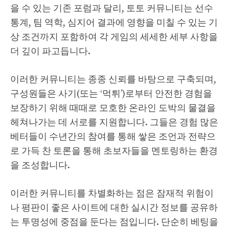
을 수 있는 기존 포럼과 달리, 토토 커뮤니티는 선수
통계, 팀 역학, 심지어 결과에 영향을 미칠 수 있는 기
상 조건까지 포함하여 각 게임의 세세한 세부 사항을
더 깊이 파고듭니다.
이러한 커뮤니티는 종종 신뢰를 바탕으로 구축되며,
구성원들은 사기(또는 ‘먹튀’)로부터 안전한 경험을
보장하기 위해 때때로 모호한 온라인 도박의 물결을
헤쳐나가는 데 서로를 지원합니다. 그들은 경험 많은
베터들이 수년간의 참여를 통해 쌓은 조언과 전략으
로 가득 찬 토론을 통해 초보자들을 멘토링하는 환경
을 조성합니다.
이러한 커뮤니티를 차별화하는 점은 잠재적 위험이
나 평판이 좋은 사이트에 대한 실시간 정보를 공유하
는 투명성에 중점을 둔다는 점입니다. 단순히 베팅을