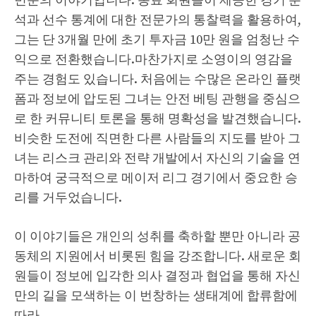
민준의 이야기입니다. 동료 회원들이 제공한 경기 분
석과 선수 통계에 대한 전문가의 통찰력을 활용하여,
그는 단 3개월 만에 초기 투자금 10만 원을 엄청난 수
익으로 전환했습니다.마찬가지로 소영이의 영감을
주는 경험도 있습니다. 처음에는 수많은 온라인 플랫
폼과 정보에 압도된 그녀는 안전 베팅 관행을 중심으
로 한 커뮤니티 토론을 통해 명확성을 발견했습니다.
비슷한 도전에 직면한 다른 사람들의 지도를 받아 그
녀는 리스크 관리와 전략 개발에서 자신의 기술을 연
마하여 궁극적으로 메이저 리그 경기에서 중요한 승
리를 거두었습니다.
이 이야기들은 개인의 성취를 축하할 뿐만 아니라 공
동체의 지원에서 비롯된 힘을 강조합니다. 새로운 회
원들이 정보에 입각한 의사 결정과 협업을 통해 자신
만의 길을 모색하는 이 번창하는 생태계에 합류함에
따라…