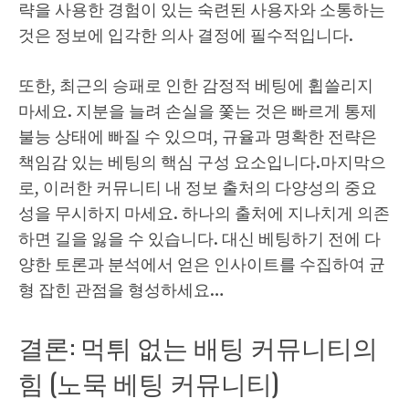
략을 사용한 경험이 있는 숙련된 사용자와 소통하는
것은 정보에 입각한 의사 결정에 필수적입니다.
또한, 최근의 승패로 인한 감정적 베팅에 휩쓸리지
마세요. 지분을 늘려 손실을 쫓는 것은 빠르게 통제
불능 상태에 빠질 수 있으며, 규율과 명확한 전략은
책임감 있는 베팅의 핵심 구성 요소입니다.마지막으
로, 이러한 커뮤니티 내 정보 출처의 다양성의 중요
성을 무시하지 마세요. 하나의 출처에 지나치게 의존
하면 길을 잃을 수 있습니다. 대신 베팅하기 전에 다
양한 토론과 분석에서 얻은 인사이트를 수집하여 균
형 잡힌 관점을 형성하세요…
결론: 먹튀 없는 배팅 커뮤니티의
힘 (노묵 베팅 커뮤니티)