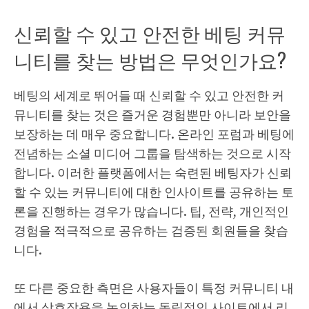
신뢰할 수 있고 안전한 베팅 커뮤
니티를 찾는 방법은 무엇인가요?
베팅의 세계로 뛰어들 때 신뢰할 수 있고 안전한 커
뮤니티를 찾는 것은 즐거운 경험뿐만 아니라 보안을
보장하는 데 매우 중요합니다. 온라인 포럼과 베팅에
전념하는 소셜 미디어 그룹을 탐색하는 것으로 시작
합니다. 이러한 플랫폼에서는 숙련된 베팅자가 신뢰
할 수 있는 커뮤니티에 대한 인사이트를 공유하는 토
론을 진행하는 경우가 많습니다. 팁, 전략, 개인적인
경험을 적극적으로 공유하는 검증된 회원들을 찾습
니다.
또 다른 중요한 측면은 사용자들이 특정 커뮤니티 내
에서 상호작용을 논의하는 독립적인 사이트에서 리