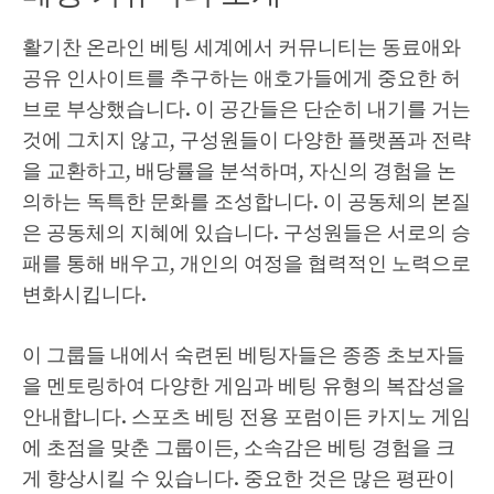
활기찬 온라인 베팅 세계에서 커뮤니티는 동료애와
공유 인사이트를 추구하는 애호가들에게 중요한 허
브로 부상했습니다. 이 공간들은 단순히 내기를 거는
것에 그치지 않고, 구성원들이 다양한 플랫폼과 전략
을 교환하고, 배당률을 분석하며, 자신의 경험을 논
의하는 독특한 문화를 조성합니다. 이 공동체의 본질
은 공동체의 지혜에 있습니다. 구성원들은 서로의 승
패를 통해 배우고, 개인의 여정을 협력적인 노력으로
변화시킵니다.
이 그룹들 내에서 숙련된 베팅자들은 종종 초보자들
을 멘토링하여 다양한 게임과 베팅 유형의 복잡성을
안내합니다. 스포츠 베팅 전용 포럼이든 카지노 게임
에 초점을 맞춘 그룹이든, 소속감은 베팅 경험을 크
게 향상시킬 수 있습니다. 중요한 것은 많은 평판이