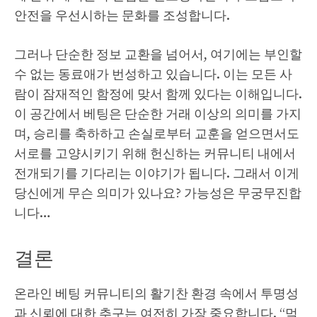
안전을 우선시하는 문화를 조성합니다.
그러나 단순한 정보 교환을 넘어서, 여기에는 부인할
수 없는 동료애가 번성하고 있습니다. 이는 모든 사
람이 잠재적인 함정에 맞서 함께 있다는 이해입니다.
이 공간에서 베팅은 단순한 거래 이상의 의미를 가지
며, 승리를 축하하고 손실로부터 교훈을 얻으면서도
서로를 고양시키기 위해 헌신하는 커뮤니티 내에서
전개되기를 기다리는 이야기가 됩니다. 그래서 이게
당신에게 무슨 의미가 있나요? 가능성은 무궁무진합
니다…
결론
온라인 베팅 커뮤니티의 활기찬 환경 속에서 투명성
과 신뢰에 대한 추구는 여전히 가장 중요합니다. “먹