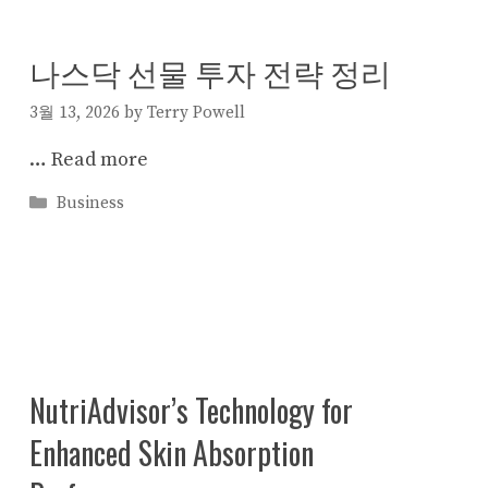
나스닥 선물 투자 전략 정리
3월 13, 2026
by
Terry Powell
…
Read more
Categories
Business
NutriAdvisor’s Technology for
Enhanced Skin Absorption