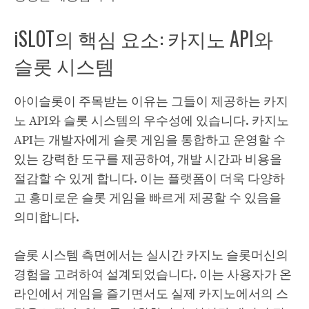
iSLOT의 핵심 요소: 카지노 API와
슬롯 시스템
아이슬롯이 주목받는 이유는 그들이 제공하는 카지
노 API와 슬롯 시스템의 우수성에 있습니다. 카지노
API는 개발자에게 슬롯 게임을 통합하고 운영할 수
있는 강력한 도구를 제공하여, 개발 시간과 비용을
절감할 수 있게 합니다. 이는 플랫폼이 더욱 다양하
고 흥미로운 슬롯 게임을 빠르게 제공할 수 있음을
의미합니다.
슬롯 시스템 측면에서는 실시간 카지노 슬롯머신의
경험을 고려하여 설계되었습니다. 이는 사용자가 온
라인에서 게임을 즐기면서도 실제 카지노에서의 스