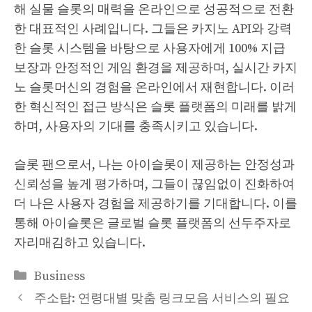
해 실물 슬롯의 매력을 온라인으로 성공적으로 전환
한 대표적인 사례입니다. 그들은 카지노 API와 강력
한 슬롯 시스템을 바탕으로 사용자에게 100% 지급
보장과 안정적인 게임 환경을 제공하며, 실시간 카지
노 슬롯머신의 경험을 온라인에서 재현합니다. 이러
한 혁신적인 접근 방식은 슬롯 플랫폼의 미래를 밝게
하며, 사용자의 기대를 충족시키고 있습니다.
슬롯 팬으로서, 나는 아이슬롯이 제공하는 안정성과
신뢰성을 높게 평가하며, 그들이 끊임없이 진화하여
더 나은 사용자 경험을 제공하기를 기대합니다. 이를
통해 아이슬롯은 글로벌 슬롯 플랫폼의 선두주자로
자리매김하고 있습니다.
Categories
Business
주소탑: 연령대별 맞춤 링크모음 서비스의 필요