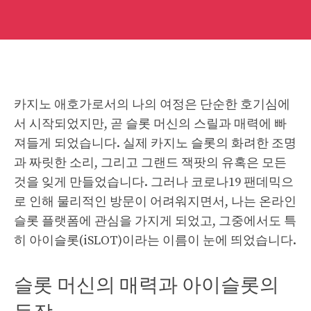
카지노 애호가로서의 나의 여정은 단순한 호기심에
서 시작되었지만, 곧 슬롯 머신의 스릴과 매력에 빠
져들게 되었습니다. 실제 카지노 슬롯의 화려한 조명
과 짜릿한 소리, 그리고 그랜드 잭팟의 유혹은 모든
것을 잊게 만들었습니다. 그러나 코로나19 팬데믹으
로 인해 물리적인 방문이 어려워지면서, 나는 온라인
슬롯 플랫폼에 관심을 가지게 되었고, 그중에서도 특
히 아이슬롯(iSLOT)이라는 이름이 눈에 띄었습니다.
슬롯 머신의 매력과 아이슬롯의
등장