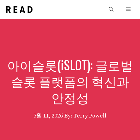
Skip
Men
to
content
아이슬롯(iSLOT): 글로벌
슬롯 플랫폼의 혁신과
안정성
5월 11, 2026
By: Terry Powell