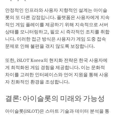
안정적인 인프라와 사용자 지향적인 설계는 아이슬
롯의 또 다른 강점입니다. 플랫폼은 사용자에게 지속
적인 게임 플레이를 제공하기 위해 지속적으로 서버
상태를 모니터링하고, 필요 시 즉각적인 조치를 취합
니다. 이러한 접근 방식은 사용자가 게임 도중 접속
문제로 인해 불편을 겪지 않도록 보장합니다.
또한, iSLOT Korea의 현지화 전략은 한국 사용자에
게 최적화된 게임 경험을 제공합니다. 이는 문화적
차이를 고려한 인터페이스와 언어 지원을 통해 사용
자 친화적인 환경을 조성합니다.
결론: 아이슬롯의 미래와 가능성
아이슬롯(iSLOT)은 스마트 기술과 데이터 분석을 통