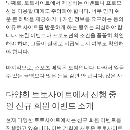
넷째로, 토토사이트에서 제공하는 이벤트나 프로모
션을 이용할 때에도 주의해야 합니다. 너무 믿기 쉬
운 큰 혜택을 제공하거나 개인 정보를 요구하는 등의
이유로 사이트를 방문하게 하는 행위는 의심해야 합
니다. 또한 이벤트나 프로모션의 조건을 꼼꼼히 확인
해야 하며, 그들이 실제로 지급되는지 여부도 확인해
야 합니다.
마지막으로, 스포츠 베팅은 도박입니다. 따라서 잃을
수 있는 금액보다 많은 돈을 걸면 안 됩니다. 많은 사
다양한 토토사이트에서 진행 중
인 신규 회원 이벤트 소개
현재 다양한 토토사이트에서는 신규 회원 이벤트를
진행하고 있습니다. 이번 기회에 새로운 토토사이트