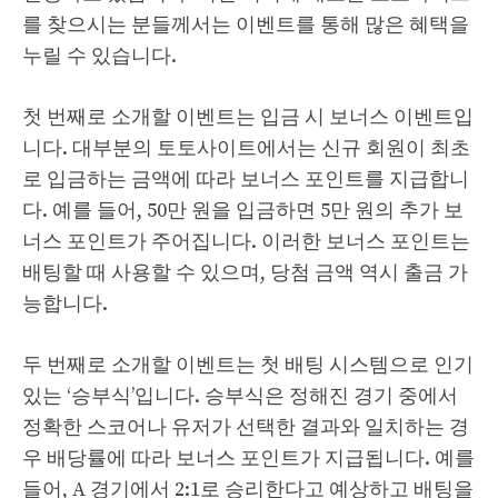
를 찾으시는 분들께서는 이벤트를 통해 많은 혜택을
누릴 수 있습니다.
첫 번째로 소개할 이벤트는 입금 시 보너스 이벤트입
니다. 대부분의 토토사이트에서는 신규 회원이 최초
로 입금하는 금액에 따라 보너스 포인트를 지급합니
다. 예를 들어, 50만 원을 입금하면 5만 원의 추가 보
너스 포인트가 주어집니다. 이러한 보너스 포인트는
배팅할 때 사용할 수 있으며, 당첨 금액 역시 출금 가
능합니다.
두 번째로 소개할 이벤트는 첫 배팅 시스템으로 인기
있는 ‘승부식’입니다. 승부식은 정해진 경기 중에서
정확한 스코어나 유저가 선택한 결과와 일치하는 경
우 배당률에 따라 보너스 포인트가 지급됩니다. 예를
들어, A 경기에서 2:1로 승리한다고 예상하고 배팅을