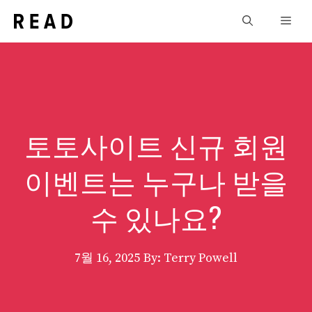
Skip
Men
to
content
토토사이트 신규 회원
이벤트는 누구나 받을
수 있나요?
7월 16, 2025
By: Terry Powell