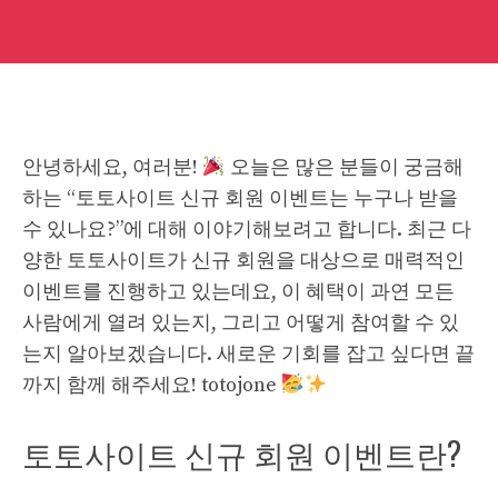
안녕하세요, 여러분!
오늘은 많은 분들이 궁금해
하는 “토토사이트 신규 회원 이벤트는 누구나 받을
수 있나요?”에 대해 이야기해보려고 합니다. 최근 다
양한 토토사이트가 신규 회원을 대상으로 매력적인
이벤트를 진행하고 있는데요, 이 혜택이 과연 모든
사람에게 열려 있는지, 그리고 어떻게 참여할 수 있
는지 알아보겠습니다. 새로운 기회를 잡고 싶다면 끝
까지 함께 해주세요!
totojone
토토사이트 신규 회원 이벤트란?