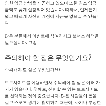
양한 입금 방법을 제공하고 있으며 또한 최소 입금
금액도 낮게 설정되어 있습니다. 따라서, 언제든지
쉽고 빠르게 자신의 계정에 자금을 넣으실 수 있습니
다.
많은 분들께서 이벤트에 참여하시고 보너스 혜택을
받으십니다. 그렇
주의해야 할 점은 무엇인가요?
주의해야 할 점은 무엇인가요?
토토사이트를 이용하면서 주의해야 할 점은 여러 가
지가 있습니다. 첫째로, 신뢰할 수 있는 토토사이트
를 선택하는 것이 중요합니다. 많은 사람들이 돈을
걸고 스포츠 경기에 참여하기 때문에, 사기나 부정한